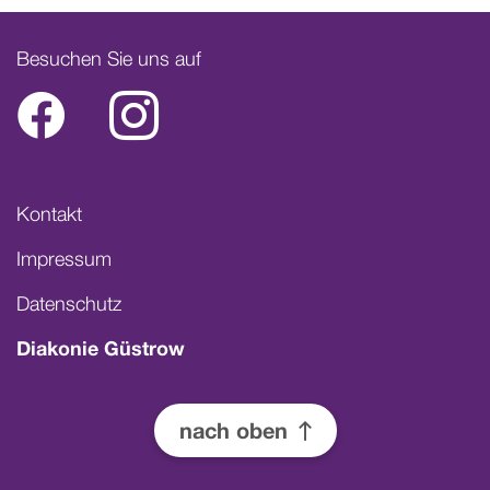
Besuchen Sie uns auf
Facebook
Instagram
Kontakt
Impressum
Datenschutz
Diakonie Güstrow
Pfeil nach oben
nach oben