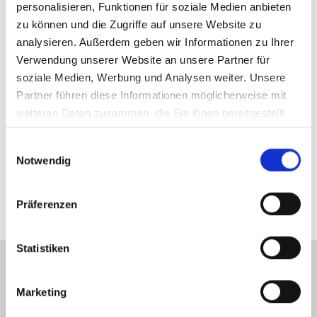
personalisieren, Funktionen für soziale Medien anbieten
www.diakonie-guestrow.de/jobs
zu können und die Zugriffe auf unsere Website zu
analysieren. Außerdem geben wir Informationen zu Ihrer
Verwendung unserer Website an unsere Partner für
soziale Medien, Werbung und Analysen weiter. Unsere
Partner führen diese Informationen möglicherweise mit
weiteren Daten zusammen, die Sie ihnen bereitgestellt
haben oder die sie im Rahmen Ihrer Nutzung der Dienste
Einwilligungsauswahl
gesammelt haben.
Notwendig
verwendete Tags:
Jobs & Ausbildung
Vorgestellt
Präferenzen
Statistiken
Kommentare
0
Marketing