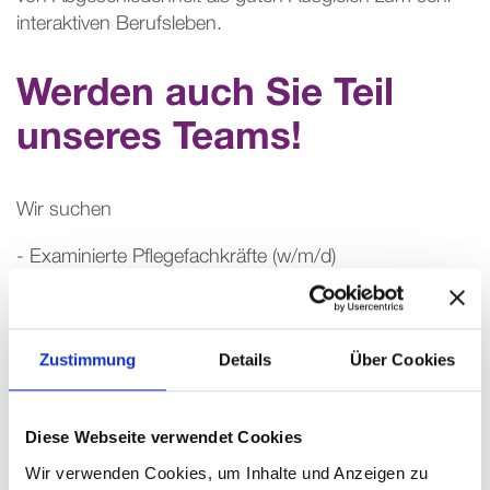
interaktiven Berufsleben.
Werden auch Sie Teil
unseres Teams!
Wir suchen
- Examinierte Pflegefachkräfte (w/m/d)
- Physiotherapeut (w/m/d)
- Pädagogische Fachkräfte (w/m/d) in der
Integrationshilfe
Zustimmung
Details
Über Cookies
- Pflegekräfte (w/m/d)
- Auszubildende zur Pflegefachfrau/ zum
Pflegefachmann (w/m/d)
Diese Webseite verwendet Cookies
und haben viele weitere interessante Jobangebote!
Wir verwenden Cookies, um Inhalte und Anzeigen zu