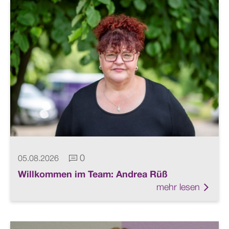
0
05.08.2026
Kommentare vorhanden
Willkommen im Team: Andrea Rüß
mehr lesen
Link