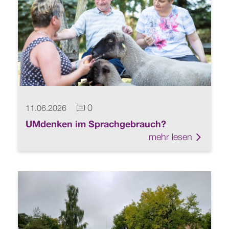
0
11.06.2026
Kommentare vorhanden
UMdenken im Sprachgebrauch?
mehr lesen
Link z