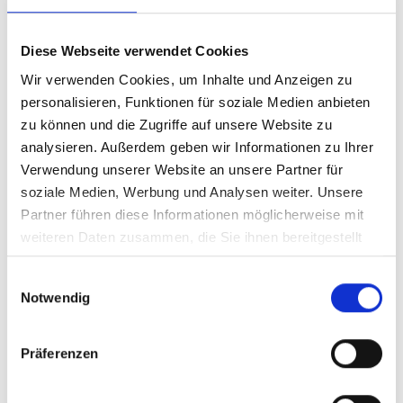
Diese Webseite verwendet Cookies
Wir verwenden Cookies, um Inhalte und Anzeigen zu
0
10.10.2025
personalisieren, Funktionen für soziale Medien anbieten
Kommentare vorhanden
zu können und die Zugriffe auf unsere Website zu
Ein Leben in Gemeinschaft
analysieren. Außerdem geben wir Informationen zu Ihrer
mehr lesen
Link z
Verwendung unserer Website an unsere Partner für
soziale Medien, Werbung und Analysen weiter. Unsere
Partner führen diese Informationen möglicherweise mit
weiteren Daten zusammen, die Sie ihnen bereitgestellt
haben oder die sie im Rahmen Ihrer Nutzung der Dienste
Einwilligungsauswahl
gesammelt haben.
Notwendig
Präferenzen