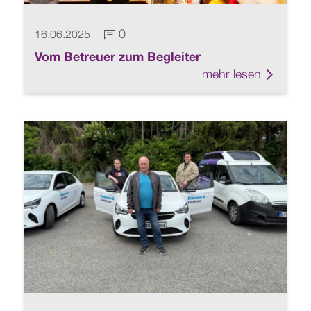
0
16.06.2025
Kommentare vorhanden
Vom Betreuer zum Begleiter
mehr lesen
Link z