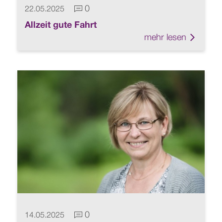
0
22.05.2025
Kommentare vorhanden
Allzeit gute Fahrt
mehr lesen
Link zu
0
14.05.2025
Kommentare vorhanden