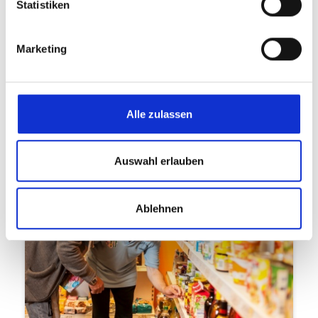
Statistiken
Marketing
0
24.09.2025
Kommentare vorhanden
Bereicherung für alle
mehr lesen
Link zu
Alle zulassen
Auswahl erlauben
Ablehnen